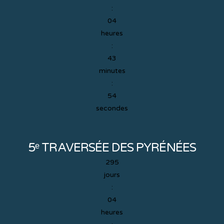
:
04
heures
:
43
minutes
:
53
secondes
5ᵉ TRAVERSÉE DES PYRÉNÉES
295
jours
:
04
heures