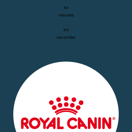
:
43
minutes
:
53
secondes